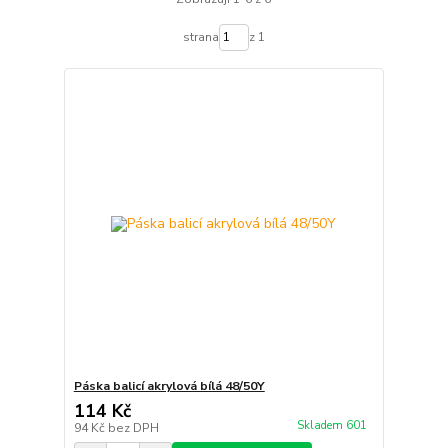
strana
z 1
Páska balicí akrylová bílá 48/50Y
114 Kč
Skladem 601
94 Kč
bez DPH