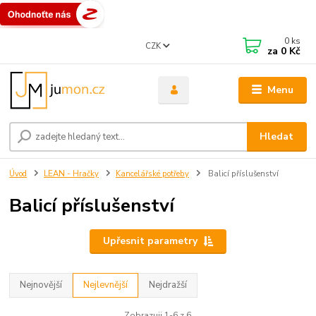
0
ks
CZK
za
0 Kč
Menu
Hledat
Úvod
LEAN - Hračky
Kancelářské potřeby
Balicí příslušenství
Balicí příslušenství
Upřesnit parametry
Nejnovější
Nejlevnější
Nejdražší
Zobrazuji 1-6 z 6