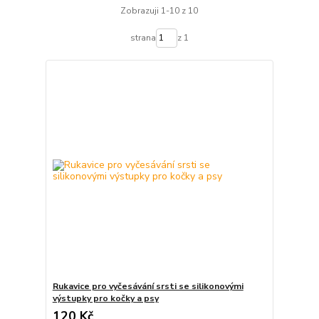
Zobrazuji 1-10 z 10
strana
z 1
Rukavice pro vyčesávání srsti se silikonovými
výstupky pro kočky a psy
120 Kč