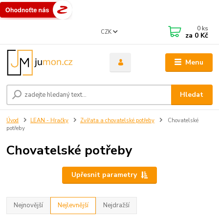
0
ks
CZK
za
0 Kč
Menu
Hledat
Úvod
LEAN - Hračky
Zvířata a chovatelské potřeby
Chovatelské
potřeby
Chovatelské potřeby
Upřesnit parametry
Nejnovější
Nejlevnější
Nejdražší