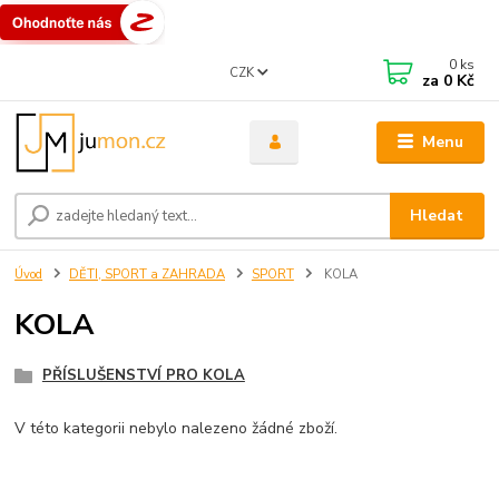
0
ks
CZK
za
0 Kč
Menu
Hledat
Úvod
DĚTI, SPORT a ZAHRADA
SPORT
KOLA
KOLA
PŘÍSLUŠENSTVÍ PRO KOLA
V této kategorii nebylo nalezeno žádné zboží.