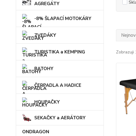
Skl
AGREGÁTY
-8% ŠLAPACÍ MOTOKÁRY
ZVEDÁKY
Nejnově
TURISTIKA a KEMPING
Zobrazuji 
BATOHY
ČERPADLA A HADICE
HOUPAČKY
SEKAČKY a AERÁTORY
ONDRAGON