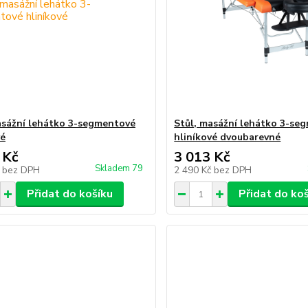
asážní lehátko 3-segmentové
Stůl, masážní lehátko 3-se
vé
hliníkové dvoubarevné
 Kč
3 013 Kč
Skladem 79
č
bez DPH
2 490 Kč
bez DPH
Přidat do košíku
Přidat do ko