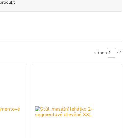
produkt
strana
z 1