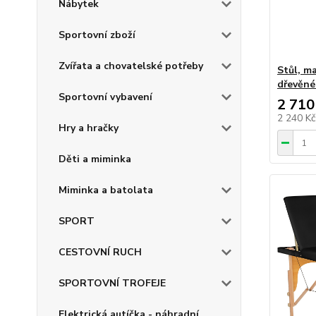
Nábytek
Sportovní zboží
Zvířata a chovatelské potřeby
Stůl, m
dřevěné
Sportovní vybavení
2 710
2 240 K
Hry a hračky
Děti a miminka
Miminka a batolata
SPORT
CESTOVNÍ RUCH
SPORTOVNÍ TROFEJE
Elektrická autíčka - náhradní