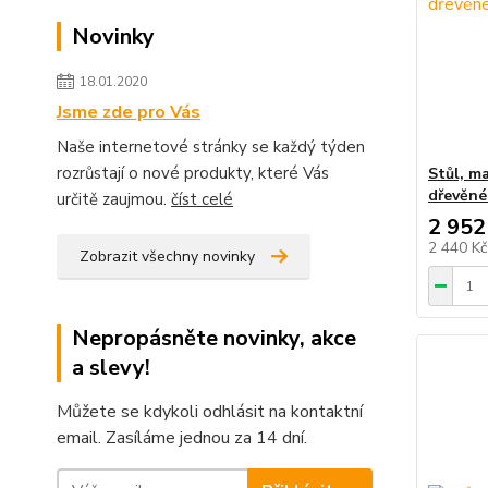
Novinky
18.01.2020
Jsme zde pro Vás
Naše internetové stránky se každý týden
rozrůstají o nové produkty, které Vás
Stůl, m
dřevěné
určitě zaujmou.
číst celé
2 952
2 440 K
Zobrazit všechny novinky
Nepropásněte novinky, akce
a slevy!
Můžete se kdykoli odhlásit na kontaktní
email. Zasíláme jednou za 14 dní.