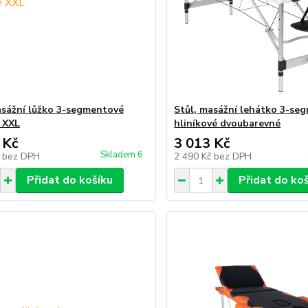
asážní lůžko 3-segmentové
Stůl, masážní lehátko 3-se
 XXL
hliníkové dvoubarevné
 Kč
3 013 Kč
Skladem 6
č
bez DPH
2 490 Kč
bez DPH
Přidat do košíku
Přidat do ko