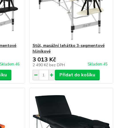
gmentové
Stůl, masážní lehátko 3-segmentové
hliníkové
3 013 Kč
Skladem 46
Skladem 45
2 490 Kč
bez DPH
šíku
Přidat do košíku