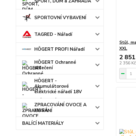
SPORT, DŮM a ZAHRADA
SPORTOVNÍ VYBAVENÍ
TAGRED - Nářadí
Stůl, ma
XXL
HÖGERT PROFI Nářadí
2 851
HÖGERT Ochranné
2 356 K
oblečení
HÖGERT -
Akumulátorové
elektrické nářadí 18V
ZPRACOVÁNÍ OVOCE A
MASA
BALÍCÍ MATERIÁLY