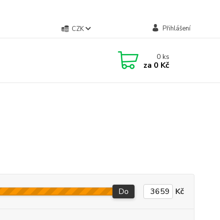
Přihlášení
CZK
0
ks
za
0 Kč
Do
Kč