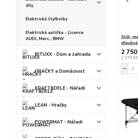
díly
Elektrické čtyřkolky
Elektrická autíčka - Licence
Stůl, m
AUDI, Merc., BMW
dřevěné
2 750
BITUXX - Dům a zahrada
2 273 K
HRAČKY a Domácnost
KRAFT&DELE - Nářadí
LEAN - Hračky
POWERMAT - Nářadí