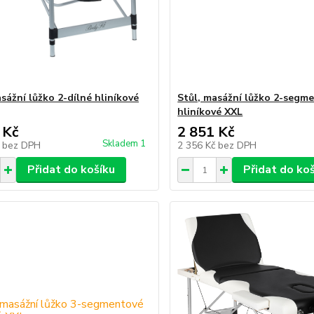
sážní lůžko 2-dílné hliníkové
Stůl, masážní lůžko 2-segm
hliníkové XXL
 Kč
2 851 Kč
Skladem 1
č
bez DPH
2 356 Kč
bez DPH
Přidat do košíku
Přidat do ko