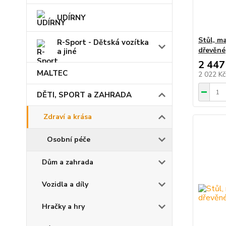
UDÍRNY
Stůl, m
R-Sport - Dětská vozítka
dřevěné
a jiné
2 447
MALTEC
2 022 K
DĚTI, SPORT a ZAHRADA
Zdraví a krása
Osobní péče
Dům a zahrada
Vozidla a díly
Hračky a hry