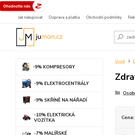
Jak nakupovat
Doprava a platba
Obchodní podmínky
Rek
Úvod
-9% KOMPRESORY
Zdra
-9% ELEKTROCENTRÁLY
Osob
-9% SKŘÍNĚ NA NÁŘADÍ
-10% ELEKTRICKÁ
Cena:
VOZÍTKA
-7% MALÍŘSKÉ