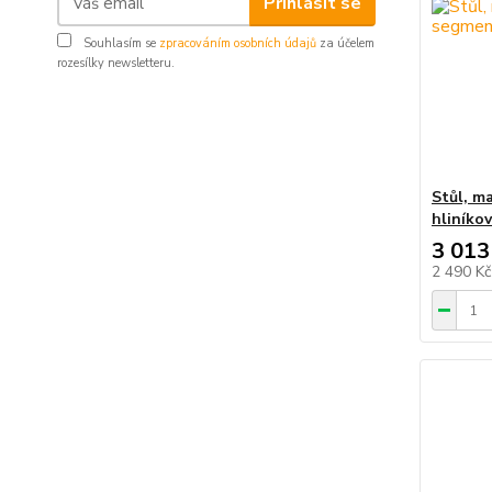
Přihlásit se
Souhlasím se
zpracováním osobních údajů
za účelem
rozesílky newsletteru.
Stůl, m
hliníko
3 013
2 490 K