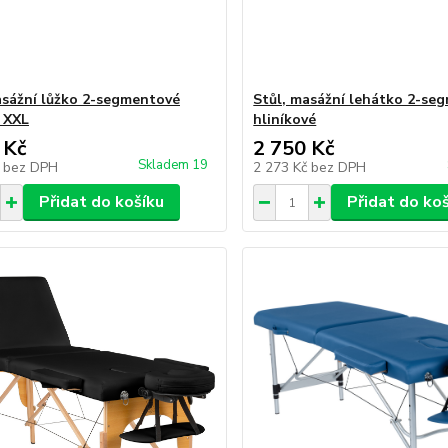
asážní lůžko 2-segmentové
Stůl, masážní lehátko 2-se
 XXL
hliníkové
 Kč
2 750 Kč
Skladem 19
č
bez DPH
2 273 Kč
bez DPH
Přidat do košíku
Přidat do ko