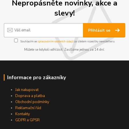
Nepropásněte novinky, akce a
slevy!
Přihlásit se
Souhlasím se
zpracováním osobních údajů
za účelem rozesílky newsletteru.
Můžete se kdykoli odhlásit. Zasíláme jednou za 14 dní.
Informace pro zákazníky
Jak nakupovat
Doprava a platba
Obchodní podmínky
Reklamační řád
Kontakty
GDPR a GPSR