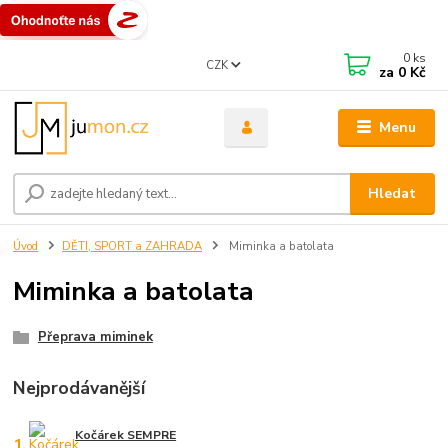
0
ks
CZK
za
0 Kč
Menu
Hledat
Úvod
DĚTI, SPORT a ZAHRADA
Miminka a batolata
Miminka a batolata
Přeprava miminek
Nejprodávanější
Kočárek SEMPRE
1.