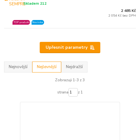
Skladem 212
2 485 Kč
2 054 Kč bez DPH
TOP produkt
Novinka
Upřesnit parametry
Nejnovější
Nejlevnější
Nejdražší
Zobrazuji 1-3 z 3
strana
z 1