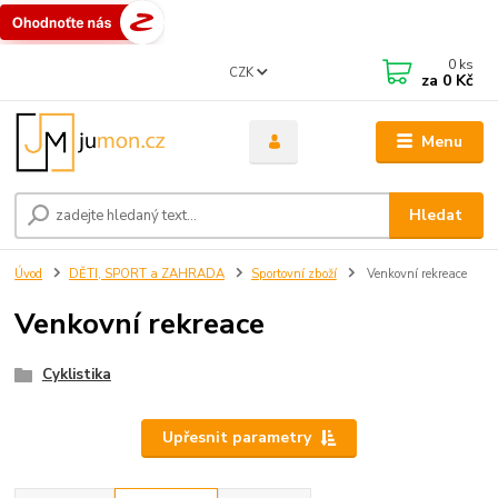
0
ks
CZK
za
0 Kč
Menu
Hledat
Úvod
DĚTI, SPORT a ZAHRADA
Sportovní zboží
Venkovní rekreace
Venkovní rekreace
Cyklistika
Upřesnit parametry