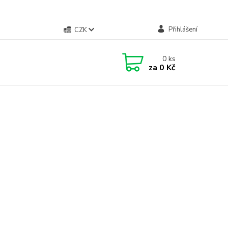
Přihlášení
CZK
0
ks
za
0 Kč