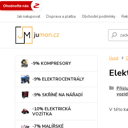
Jak nakupovat
Doprava a platba
Obchodní podmínky
Rek
Úvod
-9% KOMPRESORY
Elek
-9% ELEKTROCENTRÁLY
Přísl
vozid
-9% SKŘÍNĚ NA NÁŘADÍ
-10% ELEKTRICKÁ
V této ka
VOZÍTKA
-7% MALÍŘSKÉ