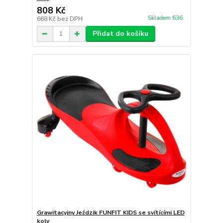
808 Kč
Skladem 636
668 Kč
bez DPH
Přidat do košíku
Grawitacyjny Jeździk FUNFIT KIDS se svítícími LED
koly