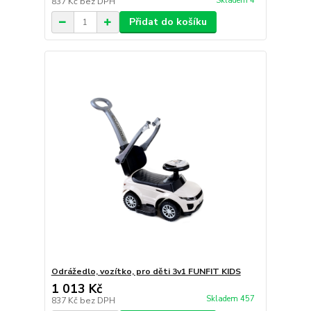
Skladem 4
837 Kč
bez DPH
Přidat do košíku
Odrážedlo, vozítko, pro děti 3v1 FUNFIT KIDS
1 013 Kč
Skladem 457
837 Kč
bez DPH