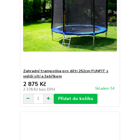
Zahradní trampolína pro děti 252cm FUNFIT s
vnější sítí a žebříkem
2 875 Kč
Skladem 54
2 376 Kč
bez DPH
Přidat do košíku