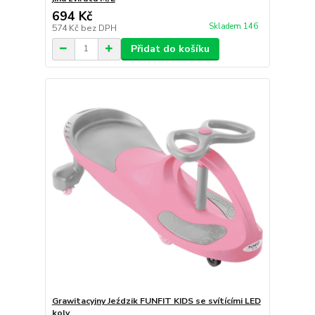
694 Kč
Skladem 146
574 Kč
bez DPH
Přidat do košíku
Grawitacyjny Jeździk FUNFIT KIDS se svítícími LED
koly