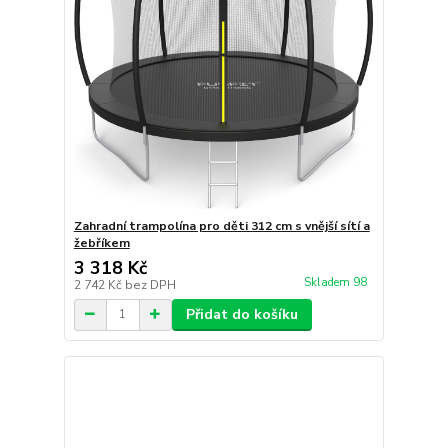
Zahradní trampolína pro děti 312 cm s vnější sítí a
žebříkem
3 318 Kč
Skladem 98
2 742 Kč
bez DPH
Přidat do košíku