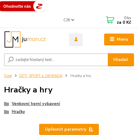
0
ks
CZK
za
0 Kč
Menu
Hledat
Úvod
DĚTI, SPORT a ZAHRADA
Hračky a hry
Hračky a hry
Venkovní herní vybavení
Hračky
Upřesnit parametry