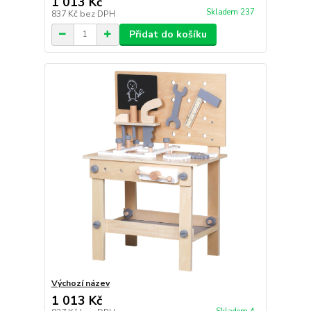
1 013 Kč
Skladem 237
837 Kč
bez DPH
Přidat do košíku
Výchozí název
1 013 Kč