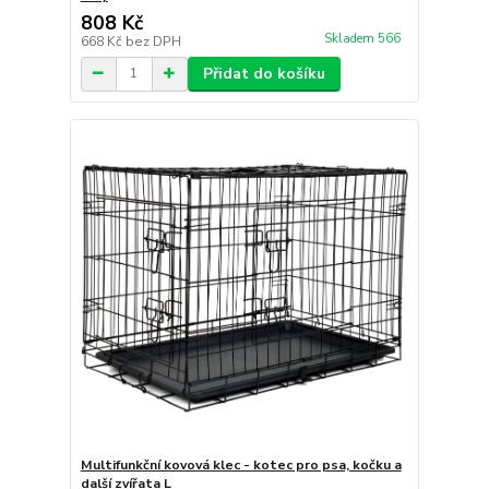
808 Kč
Skladem 566
668 Kč
bez DPH
Přidat do košíku
Multifunkční kovová klec - kotec pro psa, kočku a
další zvířata L