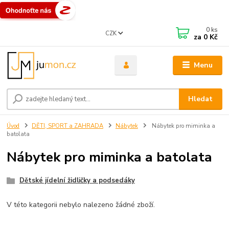
0
ks
CZK
za
0 Kč
Menu
Hledat
Úvod
DĚTI, SPORT a ZAHRADA
Nábytek
Nábytek pro miminka a
batolata
Nábytek pro miminka a batolata
Dětské jídelní židličky a podsedáky
V této kategorii nebylo nalezeno žádné zboží.