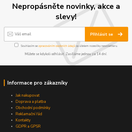
Nepropásněte novinky, akce a
slevy!
Přihlásit se
Souhlasím se
zpracováním osobních údajů
za účelem rozesílky newsletteru.
Můžete se kdykoli odhlásit. Zasíláme jednou za 14 dní.
Informace pro zákazníky
Jak nakupovat
Doprava a platba
Obchodní podmínky
Reklamační řád
Kontakty
GDPR a GPSR