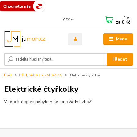
0
ks
CZK
za
0 Kč
Menu
Hledat
Úvod
DĚTI, SPORT a ZAHRADA
Elektrické čtyřkolky
Elektrické čtyřkolky
V této kategorii nebylo nalezeno žádné zboží.