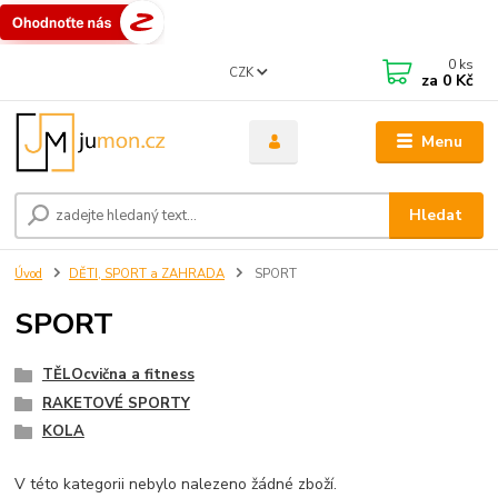
0
ks
CZK
za
0 Kč
Menu
Hledat
Úvod
DĚTI, SPORT a ZAHRADA
SPORT
SPORT
TĚLOcvična a fitness
RAKETOVÉ SPORTY
KOLA
V této kategorii nebylo nalezeno žádné zboží.