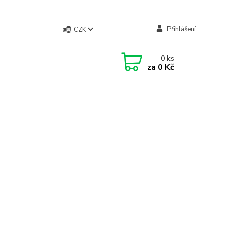
Přihlášení
CZK
0
ks
za
0 Kč