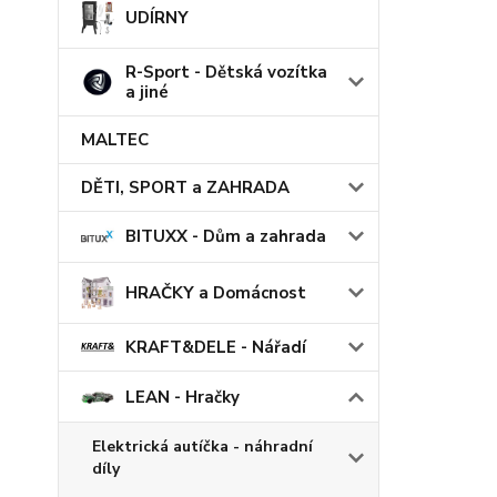
UDÍRNY
R-Sport - Dětská vozítka
a jiné
MALTEC
DĚTI, SPORT a ZAHRADA
BITUXX - Dům a zahrada
HRAČKY a Domácnost
KRAFT&DELE - Nářadí
LEAN - Hračky
Elektrická autíčka - náhradní
díly