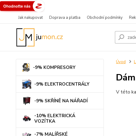
Jak nakupovat
Doprava a platba
Obchodní podmínky
Rek
Úvod
L
-9% KOMPRESORY
Dáms
-9% ELEKTROCENTRÁLY
V této ka
-9% SKŘÍNĚ NA NÁŘADÍ
-10% ELEKTRICKÁ
VOZÍTKA
-7% MALÍŘSKÉ