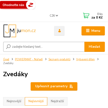
0
ks
CZK
za
0 Kč
Menu
Hledat
Úvod
POWERMAT - Nářadí
Seznam produktů
Vybavení dílen
Zvedáky
Zvedáky
Upřesnit parametry
Nejnovější
Nejlevnější
Nejdražší