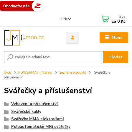
0
ks
CZK
za
0 Kč
Menu
Hledat
Úvod
POWERMAT - Nářadí
Seznam produktů
Svářečky a
příslušenství
Svářečky a příslušenství
Vybavení a příslušenství
Svářečské kukly
Svářečky MMA elektrodami
Poloautomatické MIG svářečky