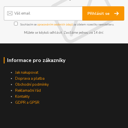
Přihlásit se
Souhlasím se
zpracováním osobních údajů
za účelem rozesílky newsletteru.
Můžete se kdykoli odhlásit. Zasíláme jednou za 14 dní.
Informace pro zákazníky
Jak nakupovat
Doprava a platba
Obchodní podmínky
Reklamační řád
Kontakty
GDPR a GPSR