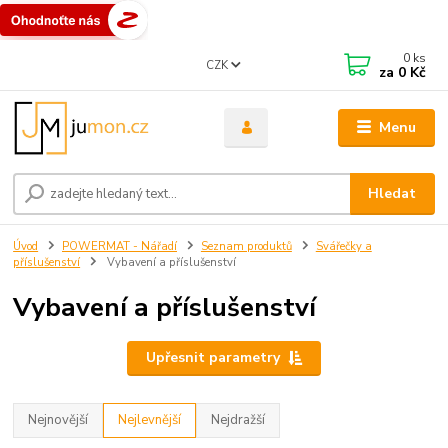
0
ks
CZK
za
0 Kč
Menu
Hledat
Úvod
POWERMAT - Nářadí
Seznam produktů
Svářečky a
příslušenství
Vybavení a příslušenství
Vybavení a příslušenství
Upřesnit parametry
Nejnovější
Nejlevnější
Nejdražší