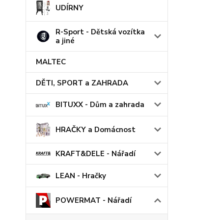
UDÍRNY
R-Sport - Dětská vozítka
a jiné
MALTEC
DĚTI, SPORT a ZAHRADA
BITUXX - Dům a zahrada
HRAČKY a Domácnost
KRAFT&DELE - Nářadí
LEAN - Hračky
POWERMAT - Nářadí