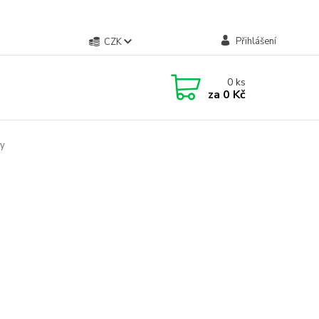
Přihlášení
CZK
0
ks
za
0 Kč
y