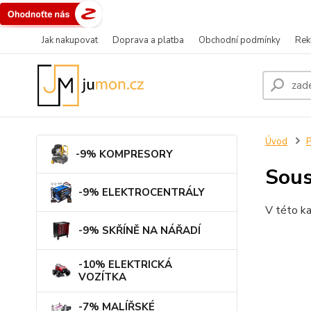
Jak nakupovat
Doprava a platba
Obchodní podmínky
Rek
Úvod
-9% KOMPRESORY
Sous
-9% ELEKTROCENTRÁLY
V této ka
-9% SKŘÍNĚ NA NÁŘADÍ
-10% ELEKTRICKÁ
VOZÍTKA
-7% MALÍŘSKÉ