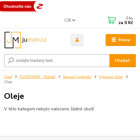
0
ks
CZK
za
0 Kč
Menu
Hledat
Úvod
POWERMAT - Nářadí
Seznam produktů
Vybavení dílen
Oleje
Oleje
V této kategorii nebylo nalezeno žádné zboží.