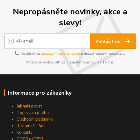
Nepropásněte novinky, akce a
slevy!
Přihlásit se
Souhlasím se
zpracováním osobních údajů
za účelem rozesílky newsletteru.
Můžete se kdykoli odhlásit. Zasíláme jednou za 14 dní.
Informace pro zákazníky
Jak nakupovat
Doprava a platba
Obchodní podmínky
Reklamační řád
Kontakty
GDPR a GPSR