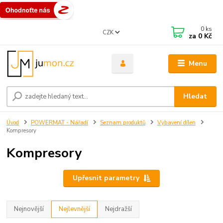
0
ks
CZK
za
0 Kč
Menu
Hledat
Úvod
POWERMAT - Nářadí
Seznam produktů
Vybavení dílen
Kompresory
Kompresory
Upřesnit parametry
Nejnovější
Nejlevnější
Nejdražší