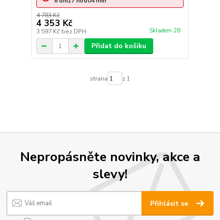
8
dní
17
hod
04
min
4 783 Kč
4 353 Kč
Skladem 28
3 597 Kč
bez DPH
Přidat do košíku
strana
z 1
Nepropásněte novinky, akce a
slevy!
Přihlásit se