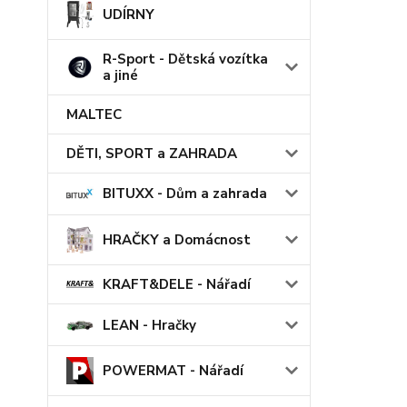
UDÍRNY
R-Sport - Dětská vozítka
a jiné
MALTEC
DĚTI, SPORT a ZAHRADA
BITUXX - Dům a zahrada
HRAČKY a Domácnost
KRAFT&DELE - Nářadí
LEAN - Hračky
POWERMAT - Nářadí