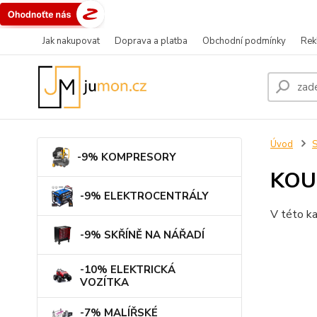
Jak nakupovat
Doprava a platba
Obchodní podmínky
Rek
Úvod
-9% KOMPRESORY
KOU
-9% ELEKTROCENTRÁLY
V této ka
-9% SKŘÍNĚ NA NÁŘADÍ
-10% ELEKTRICKÁ
VOZÍTKA
-7% MALÍŘSKÉ