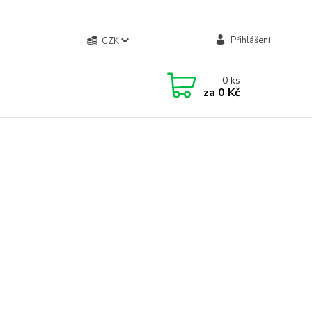
Přihlášení
CZK
0
ks
za
0 Kč