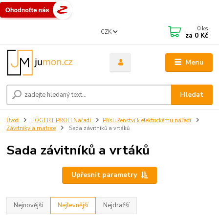
0
ks
CZK
za
0 Kč
Menu
Hledat
Úvod
HÖGERT PROFI Nářadí
Příslušenství k elektrickému nářadí
Závitníky a matrice
Sada závitníků a vrtáků
Sada závitníků a vrtáků
Upřesnit parametry
Nejnovější
Nejlevnější
Nejdražší