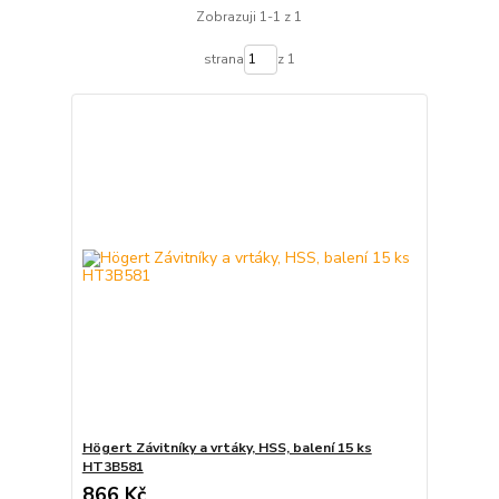
Zobrazuji 1-1 z 1
strana
z 1
Högert Závitníky a vrtáky, HSS, balení 15 ks
HT3B581
866 Kč