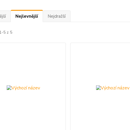
jší
Nejlevnější
Nejdražší
1-5 z 5