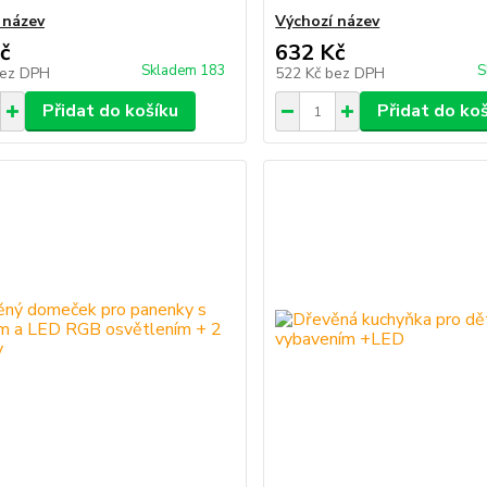
 název
Výchozí název
č
632 Kč
Skladem 183
S
ez DPH
522 Kč
bez DPH
Přidat do košíku
Přidat do ko