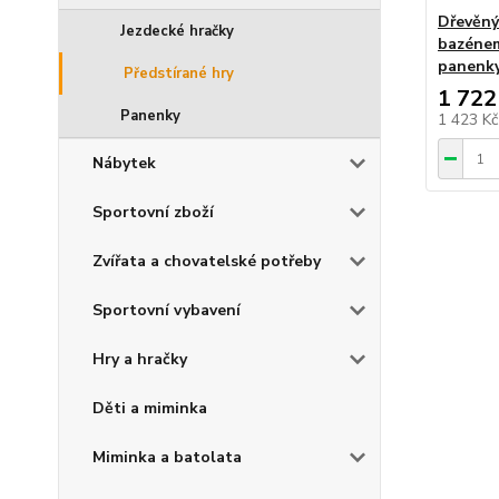
Dřevěný
Jezdecké hračky
bazénem
panenk
Předstírané hry
1 722
Panenky
1 423 K
Nábytek
Sportovní zboží
Zvířata a chovatelské potřeby
Sportovní vybavení
Hry a hračky
Děti a miminka
Miminka a batolata