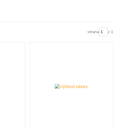
strana
z 1