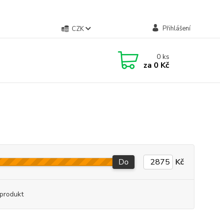
Přihlášení
CZK
0
ks
za
0 Kč
Do
Kč
produkt