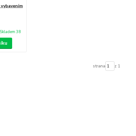
s vybavením
Skladem 38
šíku
strana
z 1