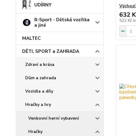
UDÍRNY
Výchozí
632 K
R-Sport - Dětská vozítka
522 Kč
b
a jiné
MALTEC
DĚTI, SPORT a ZAHRADA
Zdraví a krása
Dům a zahrada
Vozidla a díly
Hračky a hry
Venkovní herní vybavení
Hračky