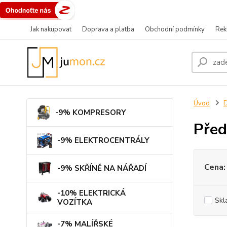
Jak nakupovat
Doprava a platba
Obchodní podmínky
Rek
Úvod
-9% KOMPRESORY
Před
-9% ELEKTROCENTRÁLY
Cena:
-9% SKŘÍNĚ NA NÁŘADÍ
-10% ELEKTRICKÁ
Skl
VOZÍTKA
-7% MALÍŘSKÉ