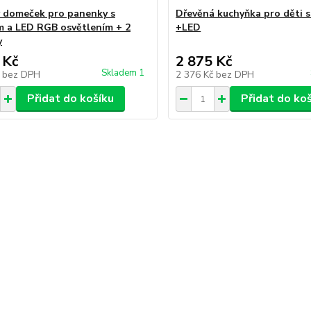
 domeček pro panenky s
Dřevěná kuchyňka pro děti 
 a LED RGB osvětlením + 2
+LED
y
 Kč
2 875 Kč
Skladem 1
č
bez DPH
2 376 Kč
bez DPH
Přidat do košíku
Přidat do ko