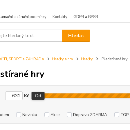
lamační a záruční podmínky
Kontakty
GDPR a GPSR
Hledat
DĚTI, SPORT a ZAHRADA
Hračky a hry
Hračky
Předstírané hry
stírané hry
Kč
Od
adem
Novinka
Akce
Doprava ZDARMA
TOP 