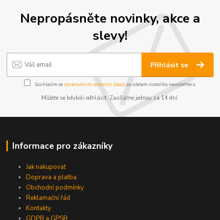
Nepropásněte novinky, akce a
slevy!
Přihlásit se
Souhlasím se
zpracováním osobních údajů
za účelem rozesílky newsletteru.
Můžete se kdykoli odhlásit. Zasíláme jednou za 14 dní.
Informace pro zákazníky
Jak nakupovat
Doprava a platba
Obchodní podmínky
Reklamační řád
Kontakty
GDPR a GPSR