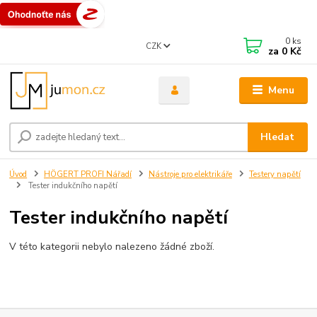
0
ks
CZK
za
0 Kč
Menu
Hledat
Úvod
HÖGERT PROFI Nářadí
Nástroje pro elektrikáře
Testery napětí
Tester indukčního napětí
Tester indukčního napětí
V této kategorii nebylo nalezeno žádné zboží.