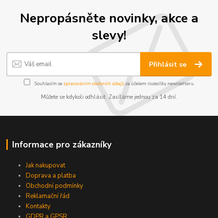
Nepropásněte novinky, akce a
slevy!
Přihlásit se
Souhlasím se
zpracováním osobních údajů
za účelem rozesílky newsletteru.
Můžete se kdykoli odhlásit. Zasíláme jednou za 14 dní.
Informace pro zákazníky
Jak nakupovat
Doprava a platba
Obchodní podmínky
Reklamační řád
Kontakty
GDPR a GPSR