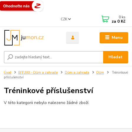
0
ks
CZK
za
0 Kč
Menu
Hledat
Úvod
BITUXX - Dům a zahrada
Dům a zahrada
Dům
Tréninkové
příslušenství
Tréninkové příslušenství
V této kategorii nebylo nalezeno žádné zboží.