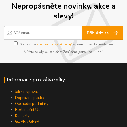
Nepropásněte novinky, akce a
slevy!
Přihlásit se
Souhlasím se
zpracováním osobních údajů
za účelem rozesílky newsletteru.
Můžete se kdykoli odhlásit. Zasíláme jednou za 14 dní.
Informace pro zákazníky
Jak nakupovat
Doprava a platba
Obchodní podmínky
Reklamační řád
Kontakty
GDPR a GPSR