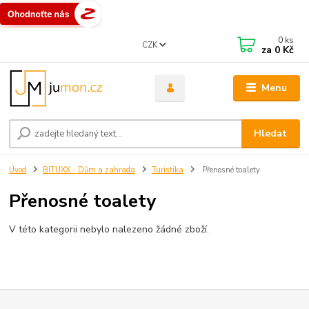
0
ks
CZK
za
0 Kč
Menu
Hledat
Úvod
BITUXX - Dům a zahrada
Turistika
Přenosné toalety
Přenosné toalety
V této kategorii nebylo nalezeno žádné zboží.