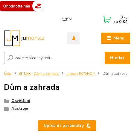
0
ks
CZK
za
0 Kč
Menu
Hledat
Úvod
BITUXX - Dům a zahrada
_Import SKYSHOP
Dům a zahrada
Dům a zahrada
Osvětlení
Nástroje
Upřesnit parametry