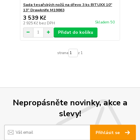
Sada tesařských nožů na dřevo 3 ks BITUXX 10''
13'' Drawknife M19863
3 539 Kč
Skladem 50
2 925 Kč
bez DPH
Přidat do košíku
strana
z 1
Nepropásněte novinky, akce a
slevy!
Přihlásit se