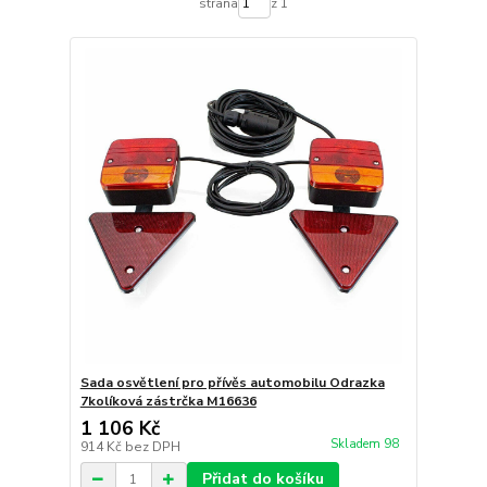
strana
z 1
Sada osvětlení pro přívěs automobilu Odrazka
7kolíková zástrčka M16636
1 106 Kč
Skladem 98
914 Kč
bez DPH
Přidat do košíku