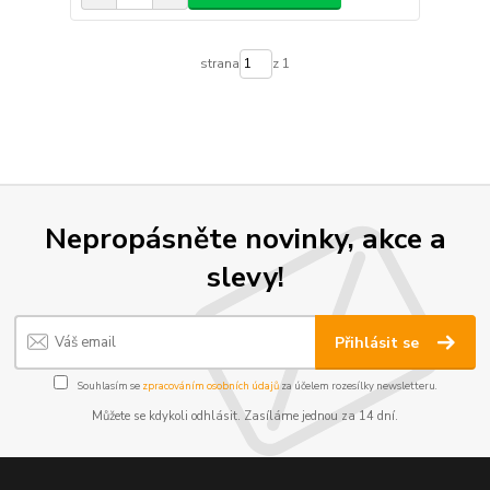
strana
z 1
Nepropásněte novinky, akce a
slevy!
Přihlásit se
Souhlasím se
zpracováním osobních údajů
za účelem rozesílky newsletteru.
Můžete se kdykoli odhlásit. Zasíláme jednou za 14 dní.