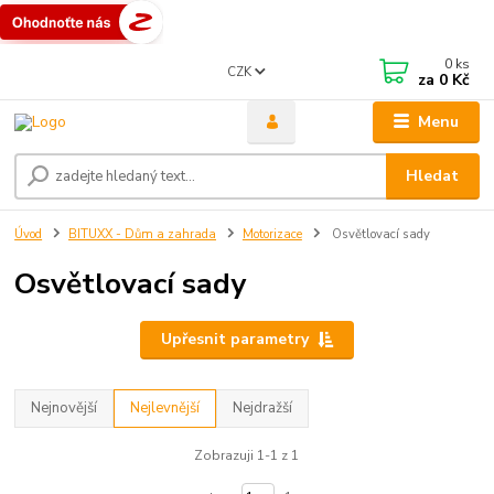
0
ks
CZK
za
0 Kč
Menu
Hledat
Úvod
BITUXX - Dům a zahrada
Motorizace
Osvětlovací sady
Osvětlovací sady
Upřesnit parametry
Nejnovější
Nejlevnější
Nejdražší
Zobrazuji 1-1 z 1