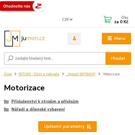
0
ks
CZK
za
0 Kč
Menu
Hledat
Úvod
BITUXX - Dům a zahrada
_Import SKYSHOP
Motorizace
Motorizace
Příslušenství k strojům a přívěsům
Nářadí a dílenské vybavení
Upřesnit parametry