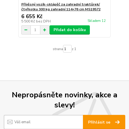
Přívěsný vozík-sklápěč za zahradní traktůrek/
čtyřkolku 300 kg zahradní 114×76 cm MS19572
6 655 Kč
Skladem 12
5 500 Kč
bez DPH
Přidat do košíku
strana
z 1
Nepropásněte novinky, akce a
slevy!
Přihlásit se