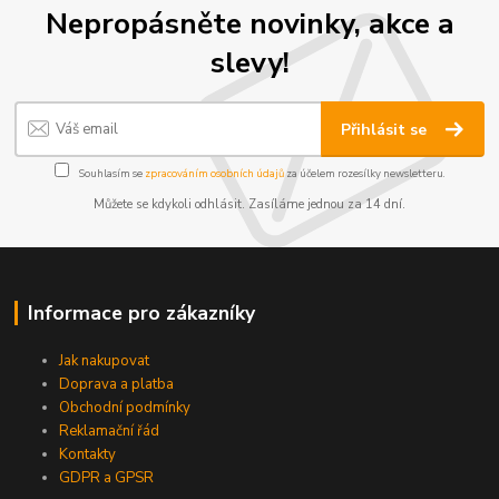
Nepropásněte novinky, akce a
slevy!
Přihlásit se
Souhlasím se
zpracováním osobních údajů
za účelem rozesílky newsletteru.
Můžete se kdykoli odhlásit. Zasíláme jednou za 14 dní.
Informace pro zákazníky
Jak nakupovat
Doprava a platba
Obchodní podmínky
Reklamační řád
Kontakty
GDPR a GPSR