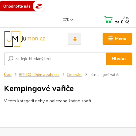
0
ks
CZK
za
0 Kč
Menu
Hledat
Úvod
BITUXX - Dům a zahrada
Cestování
Kempingové vařiče
Kempingové vařiče
V této kategorii nebylo nalezeno žádné zboží.