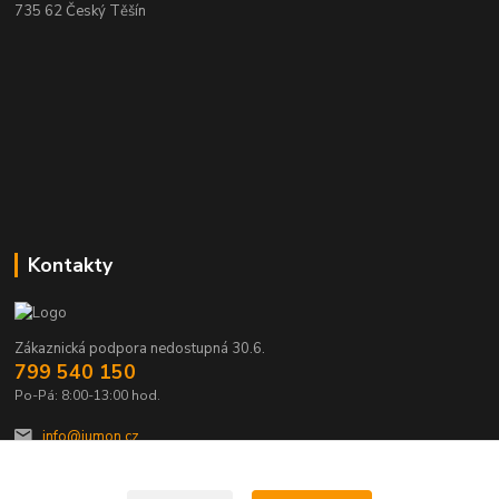
735 62 Český Těšín
Kontakty
Zákaznická podpora nedostupná 30.6.
799 540 150
Po-Pá: 8:00-13:00 hod.
info@jumon.cz