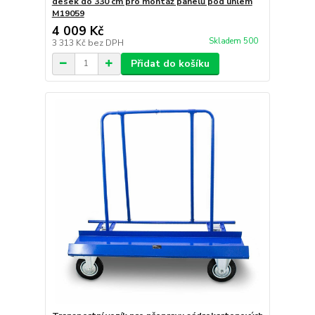
desek do 330 cm pro montáž panelů pod úhlem
M19059
4 009 Kč
Skladem 500
3 313 Kč
bez DPH
Přidat do košíku