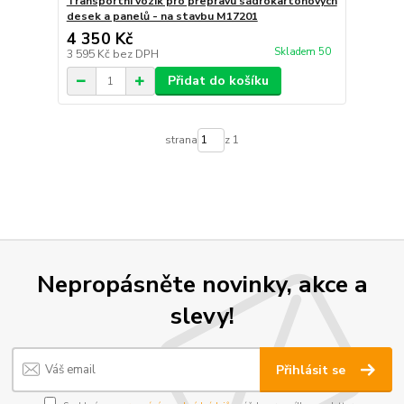
Transportní vozík pro přepravu sádrokartonových
desek a panelů - na stavbu M17201
4 350 Kč
Skladem 50
3 595 Kč
bez DPH
Přidat do košíku
strana
z 1
Nepropásněte novinky, akce a
slevy!
Přihlásit se