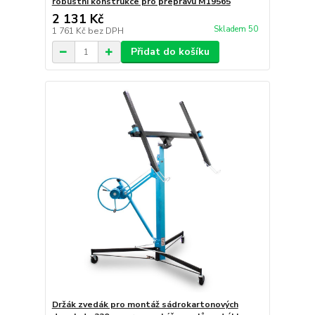
robustní konstrukce pro přepravu M19565
2 131 Kč
Skladem 50
1 761 Kč
bez DPH
Přidat do košíku
Držák zvedák pro montáž sádrokartonových