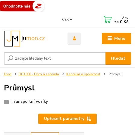
0
ks
CZK
za
0 Kč
Menu
Hledat
Úvod
BITUXX - Dům a zahrada
Kancelář a společnost
Průmysl
Průmysl
Transportní vozíky
Upřesnit parametry