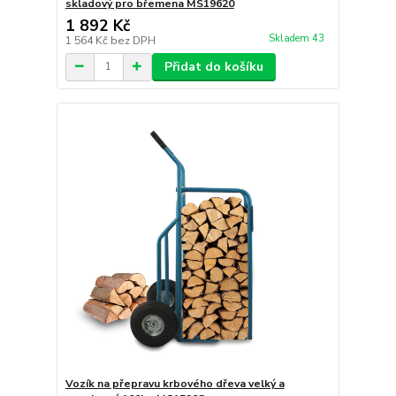
skladový pro břemena MS19620
1 892 Kč
Skladem 43
1 564 Kč
bez DPH
Přidat do košíku
Vozík na přepravu krbového dřeva velký a