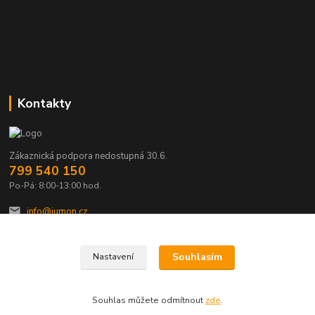
Kontakty
Zákaznická podpora nedostupná 30.6.
799 540 150
Po-Pá: 8:00-13:00 hod.
info@jumon.cz
Souhlasím
Nastavení
Souhlas můžete odmítnout
zde
.
Vytvořeno na
Eshop-rychle.cz