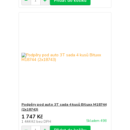
Přidat do košíku
Podpěry pod auto 3T sada 4 kusů Bituxx M18744
(2x18743)
1 747 Kč
Skladem 498
1 444 Kč
bez DPH