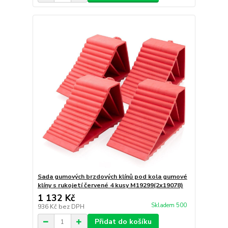
Sada gumových brzdových klínů pod kola gumové
klíny s rukojetí červené 4 kusy M19299(2x19078)
1 132 Kč
Skladem 500
936 Kč
bez DPH
Přidat do košíku