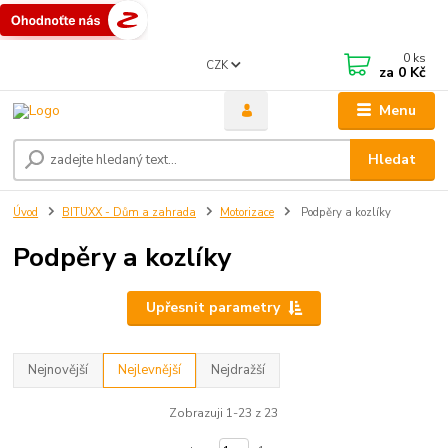
0
ks
CZK
za
0 Kč
Menu
Hledat
Úvod
BITUXX - Dům a zahrada
Motorizace
Podpěry a kozlíky
Podpěry a kozlíky
Upřesnit parametry
Nejnovější
Nejlevnější
Nejdražší
Zobrazuji 1-23 z 23