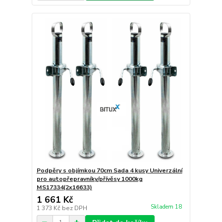
Podpěry s objímkou 70cm Sada 4 kusy Univerzální
pro autopřepravníky/přívěsy 1000kg
MS17334(2x16633)
1 661 Kč
Skladem 18
1 373 Kč
bez DPH