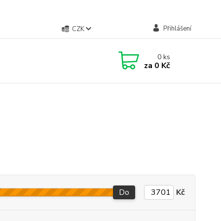
Přihlášení
CZK
0
ks
za
0 Kč
Do
Kč