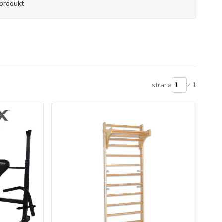
produkt
strana
z 1