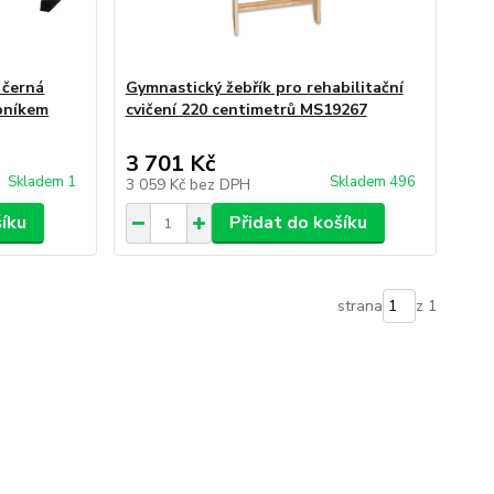
 černá
Gymnastický žebřík pro rehabilitační
bníkem
cvičení 220 centimetrů MS19267
3 701 Kč
Skladem 1
Skladem 496
3 059 Kč
bez DPH
šíku
Přidat do košíku
strana
z 1