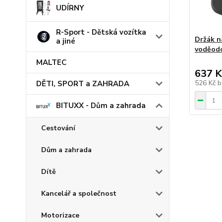
UDÍRNY
R-Sport - Dětská vozítka
Držák n
a jiné
voděodo
MALTEC
637 K
526 Kč
b
DĚTI, SPORT a ZAHRADA
BITUXX - Dům a zahrada
Cestování
Dům a zahrada
Dítě
Kancelář a společnost
Motorizace