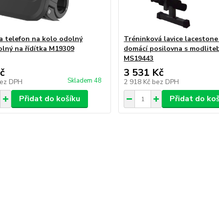
a telefon na kolo odolný
Tréninková lavice lacestone
lný na řídítka M19309
domácí posilovna s modlite
MS19443
č
3 531 Kč
Skladem 48
ez DPH
2 918 Kč
bez DPH
Přidat do košíku
Přidat do ko