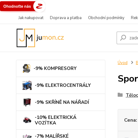
Jak nakupovat
Doprava a platba
Obchodní podmínky
Rek
Úvod
B
-9% KOMPRESORY
Spor
-9% ELEKTROCENTRÁLY
Těloc
-9% SKŘÍNĚ NA NÁŘADÍ
-10% ELEKTRICKÁ
Cena:
VOZÍTKA
-7% MALÍŘSKÉ