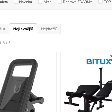
adem
Novinka
Akce
Doprava ZDARMA
TOP 
jší
Nejlevnější
Nejdražší
1-3 z 3