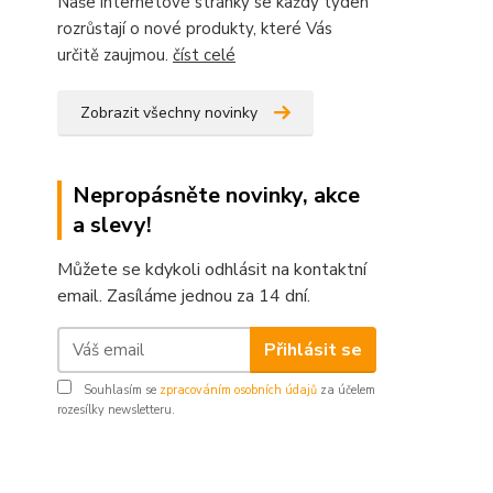
Naše internetové stránky se každý týden
rozrůstají o nové produkty, které Vás
určitě zaujmou.
číst celé
Zobrazit všechny novinky
Nepropásněte novinky, akce
a slevy!
Můžete se kdykoli odhlásit na kontaktní
email. Zasíláme jednou za 14 dní.
Přihlásit se
Souhlasím se
zpracováním osobních údajů
za účelem
rozesílky newsletteru.