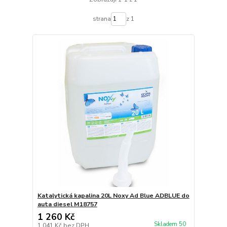
strana
z 1
Katalytická kapalina 20L Noxy Ad Blue ADBLUE do
auta diesel M18757
1 260 Kč
Skladem 50
1 041 Kč
bez DPH