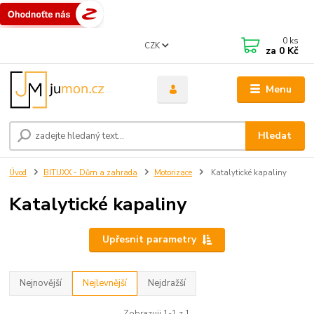
0
ks
CZK
za
0 Kč
Menu
Hledat
Úvod
BITUXX - Dům a zahrada
Motorizace
Katalytické kapaliny
Katalytické kapaliny
Upřesnit parametry
Nejnovější
Nejlevnější
Nejdražší
Zobrazuji 1-1 z 1