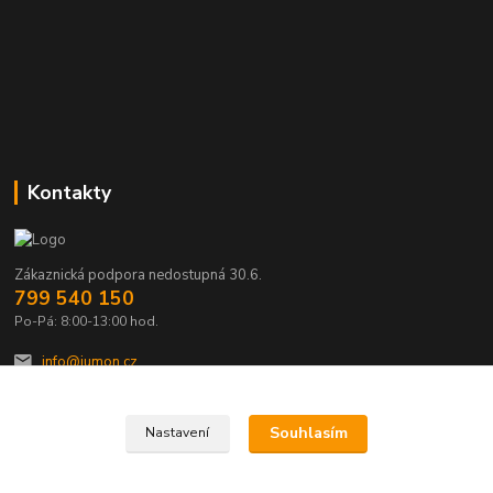
Kontakty
Zákaznická podpora nedostupná 30.6.
799 540 150
Po-Pá: 8:00-13:00 hod.
info@jumon.cz
Souhlasím
Nastavení