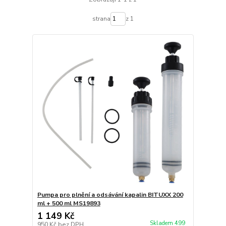
strana
z 1
Pumpa pro plnění a odsávání kapalin BITUXX 200
ml + 500 ml MS19893
1 149 Kč
Skladem 499
950 Kč
bez DPH