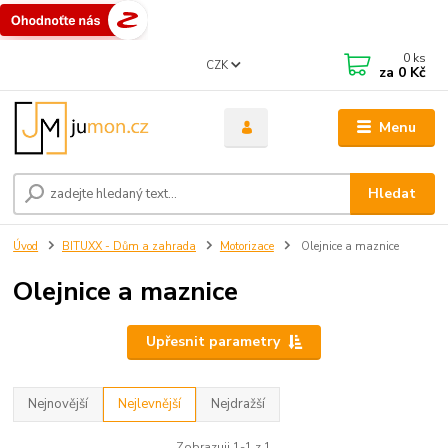
0
ks
CZK
za
0 Kč
Menu
Hledat
Úvod
BITUXX - Dům a zahrada
Motorizace
Olejnice a maznice
Olejnice a maznice
Upřesnit parametry
Nejnovější
Nejlevnější
Nejdražší
Zobrazuji 1-1 z 1