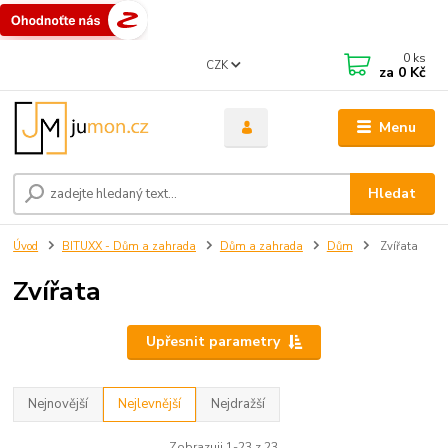
0
ks
CZK
za
0 Kč
Menu
Hledat
Úvod
BITUXX - Dům a zahrada
Dům a zahrada
Dům
Zvířata
Zvířata
Upřesnit parametry
Nejnovější
Nejlevnější
Nejdražší
Zobrazuji 1-23 z 23