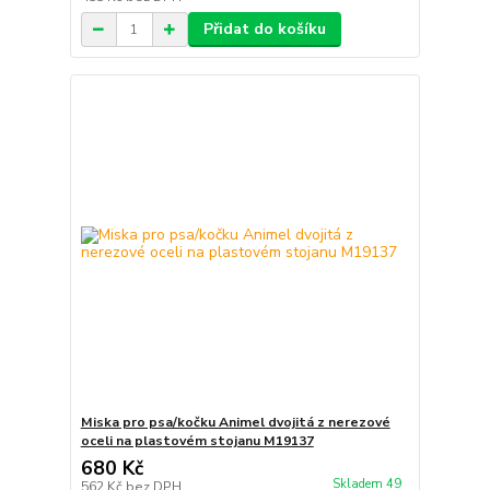
Přidat do košíku
Miska pro psa/kočku Animel dvojitá z nerezové
oceli na plastovém stojanu M19137
680 Kč
Skladem 49
562 Kč
bez DPH