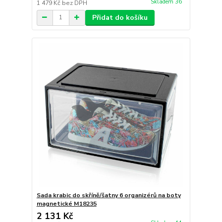
Skladem 36
1 479 Kč
bez DPH
Přidat do košíku
Sada krabic do skříně/šatny 6 organizérů na boty
magnetické M18235
2 131 Kč