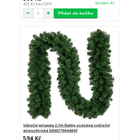
Skladem 45
421 Kč
bez DPH
Přidat do košíku
Vánoční girlanda 2.7m Ruhhy ozdobná sváteční
atmosférická 5900779944947
594 Kč