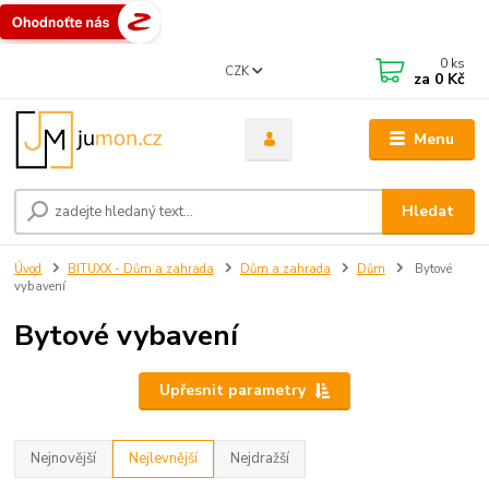
0
ks
CZK
za
0 Kč
Menu
Hledat
Úvod
BITUXX - Dům a zahrada
Dům a zahrada
Dům
Bytové
vybavení
Bytové vybavení
Upřesnit parametry
Nejnovější
Nejlevnější
Nejdražší