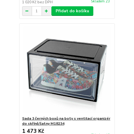
Skladem 23
1 020 Kč
bez DPH
Přidat do košíku
Sada 3 černých boxů na boty s ventilací organizér
do skříně/šatny M18234
1 473 Kč