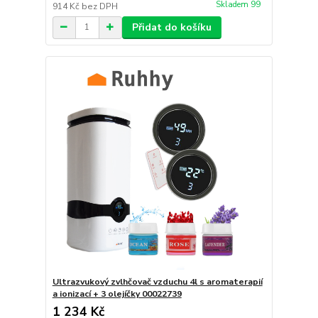
Skladem 99
914 Kč
bez DPH
Přidat do košíku
Ultrazvukový zvlhčovač vzduchu 4l s aromaterapií
a ionizací + 3 olejíčky 00022739
1 234 Kč