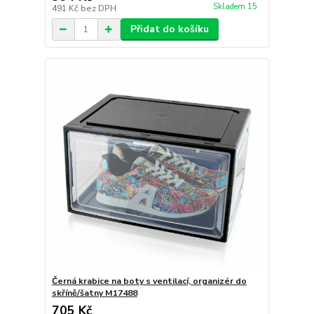
Skladem 15
491 Kč
bez DPH
Přidat do košíku
Černá krabice na boty s ventilací, organizér do
skříně/šatny M17488
705 Kč