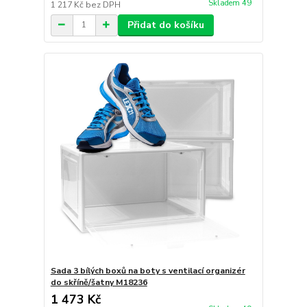
Skladem 49
1 217 Kč
bez DPH
Přidat do košíku
Sada 3 bílých boxů na boty s ventilací organizér
do skříně/šatny M18236
1 473 Kč