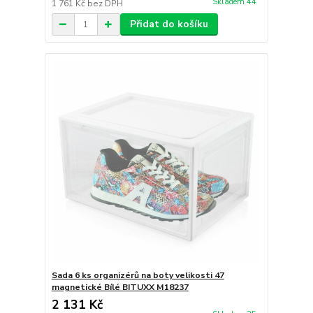
Skladem 44
1 761 Kč
bez DPH
Přidat do košíku
Sada 6 ks organizérů na boty velikosti 47
magnetické Bílé BITUXX M18237
2 131 Kč