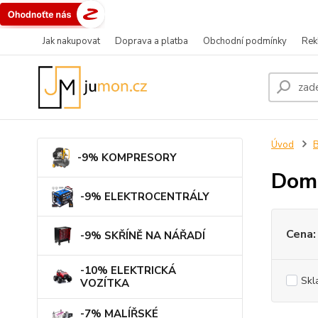
Jak nakupovat
Doprava a platba
Obchodní podmínky
Rek
Úvod
B
-9% KOMPRESORY
Domá
-9% ELEKTROCENTRÁLY
Cena:
-9% SKŘÍNĚ NA NÁŘADÍ
-10% ELEKTRICKÁ
Skl
VOZÍTKA
-7% MALÍŘSKÉ