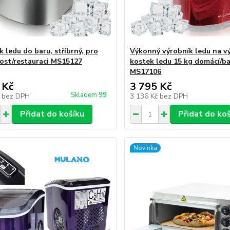
 ledu do baru, stříbrný, pro
Výkonný výrobník ledu na v
st/restauraci MS15127
kostek ledu 15 kg domácí/b
MS17106
 Kč
3 795 Kč
Skladem 99
č
bez DPH
3 136 Kč
bez DPH
Přidat do košíku
Přidat do ko
Novinka