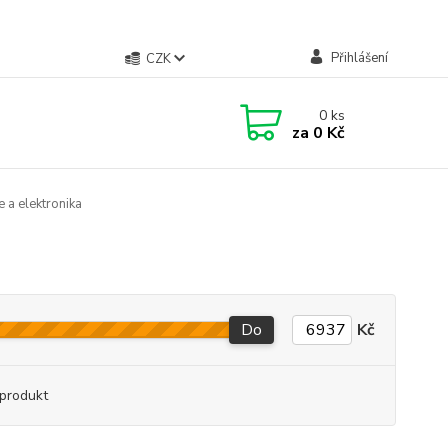
Přihlášení
CZK
0
ks
za
0 Kč
 a elektronika
Do
Kč
produkt