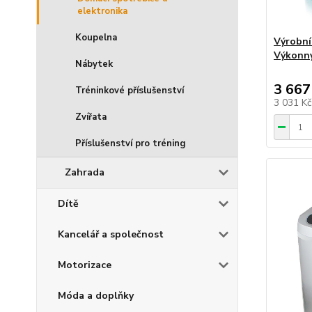
elektronika
Koupelna
Výrobní
Výkonný
Nábytek
3 667
Tréninkové příslušenství
3 031 K
Zvířata
Příslušenství pro tréning
Zahrada
Dítě
Kancelář a společnost
Motorizace
Móda a doplňky