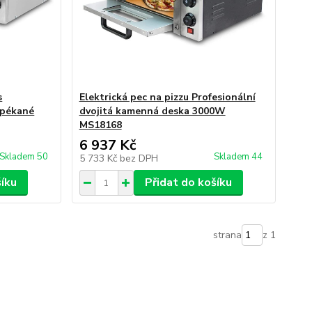
s
Elektrická pec na pizzu Profesionální
apékané
dvojitá kamenná deska 3000W
MS18168
6 937 Kč
Skladem 50
Skladem 44
5 733 Kč
bez DPH
šíku
Přidat do košíku
strana
z 1