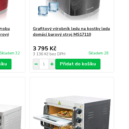
ýrobu
Grafitový výrobník ledu na kostky ledu
arový
domácí barový stroj MS17110
3 795 Kč
Skladem 32
Skladem 28
3 136 Kč
bez DPH
šíku
Přidat do košíku