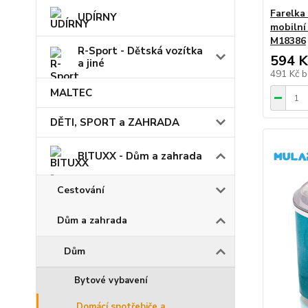
Farelka
UDÍRNY
mobilní
M18386
R-Sport - Dětská vozítka
594 K
a jiné
491 Kč
b
MALTEC
DĚTI, SPORT a ZAHRADA
BITUXX - Dům a zahrada
Cestování
Dům a zahrada
Dům
Bytové vybavení
Domácí spotřebiče a