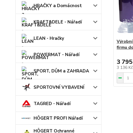
HRAČKY a Domácnost
KRAFT&DELE - Nářadí
LEAN - Hračky
Výrobní
firmu d
POWERMAT - Nářadí
3 795
3 136 K
SPORT, DŮM a ZAHRADA
SPORTOVNÍ VYBAVENÍ
TAGRED - Nářadí
HÖGERT PROFI Nářadí
HÖGERT Ochranné