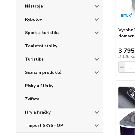
Nástroje
Rybolov
Výrobník
Sport a turistika
domácno
Toaletní stolky
3 795
3 136 K
Turistika
Seznam produktů
Písky a štěrky
Zvířata
Hry a hračky
_Import SKYSHOP