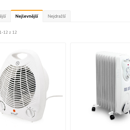
jší
Nejlevnější
Nejdražší
1-12 z 12