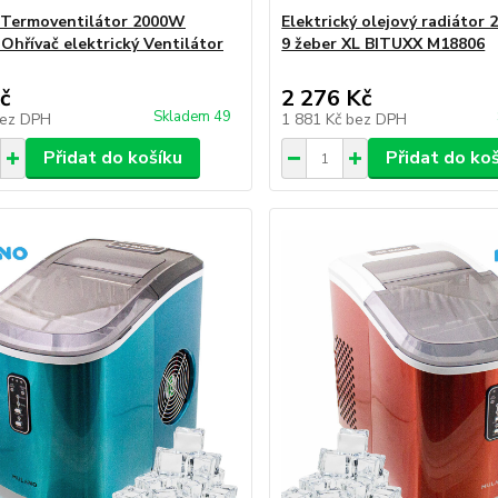
 Termoventilátor 2000W
Elektrický olejový radiátor 
 Ohřívač elektrický Ventilátor
9 žeber XL BITUXX M18806
č
2 276 Kč
Skladem 49
ez DPH
1 881 Kč
bez DPH
Přidat do košíku
Přidat do ko