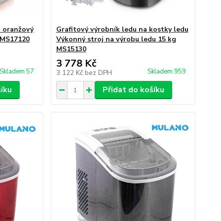
o oranžový
Grafitový výrobník ledu na kostky ledu
u MS17120
Výkonný stroj na výrobu ledu 15 kg
MS15130
3 778 Kč
Skladem 57
Skladem 959
3 122 Kč
bez DPH
šíku
Přidat do košíku