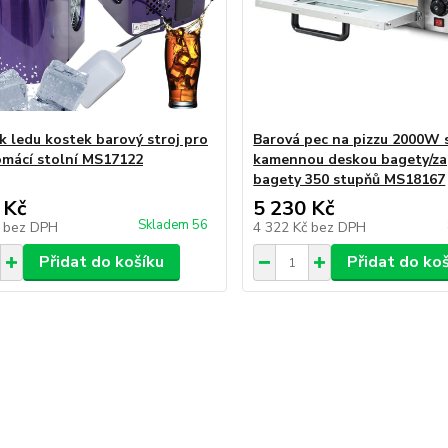
k ledu kostek barový stroj pro
Barová pec na pizzu 2000W 
omácí stolní MS17122
kamennou deskou bagety/z
bagety 350 stupňů MS18167
 Kč
5 230 Kč
Skladem 56
č
bez DPH
4 322 Kč
bez DPH
Přidat do košíku
Přidat do ko