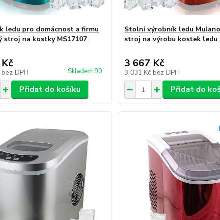
k ledu pro domácnost a firmu
Stolní výrobník ledu Mulan
 stroj na kostky MS17107
stroj na výrobu kostek led
 Kč
3 667 Kč
Skladem 90
č
bez DPH
3 031 Kč
bez DPH
Přidat do košíku
Přidat do ko