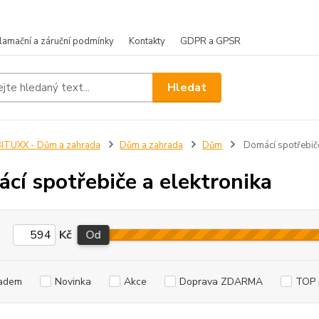
lamační a záruční podmínky
Kontakty
GDPR a GPSR
Hledat
ITUXX - Dům a zahrada
Dům a zahrada
Dům
Domácí spotřebiče
cí spotřebiče a elektronika
Kč
Od
adem
Novinka
Akce
Doprava ZDARMA
TOP 