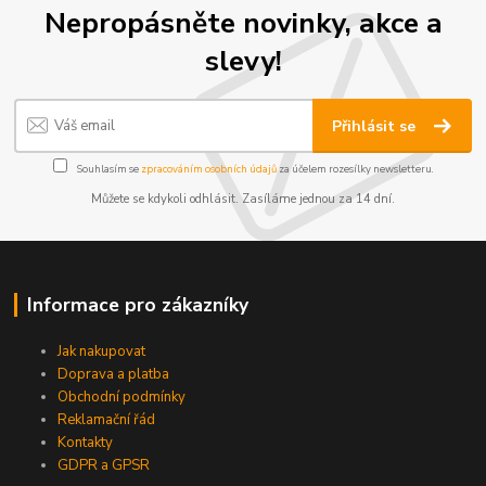
Nepropásněte novinky, akce a
slevy!
Přihlásit se
Souhlasím se
zpracováním osobních údajů
za účelem rozesílky newsletteru.
Můžete se kdykoli odhlásit. Zasíláme jednou za 14 dní.
Informace pro zákazníky
Jak nakupovat
Doprava a platba
Obchodní podmínky
Reklamační řád
Kontakty
GDPR a GPSR