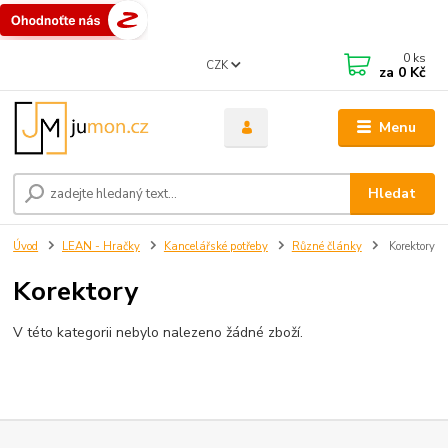
0
ks
CZK
za
0 Kč
Menu
Hledat
Úvod
LEAN - Hračky
Kancelářské potřeby
Různé články
Korektory
Korektory
V této kategorii nebylo nalezeno žádné zboží.