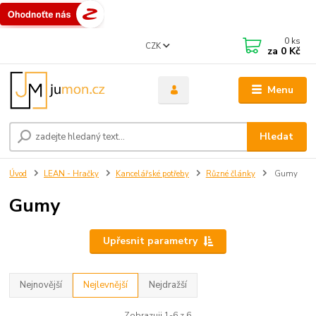
0
ks
CZK
za
0 Kč
Menu
Hledat
Úvod
LEAN - Hračky
Kancelářské potřeby
Různé články
Gumy
Gumy
Upřesnit parametry
Nejnovější
Nejlevnější
Nejdražší
Zobrazuji 1-6 z 6