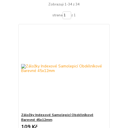
Zobrazuji 1-34 z 34
strana
z 1
Záložky Indexové Samolepicí Obdélníkové
Barevné 45x12mm
109 Kč