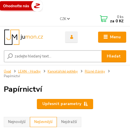
0
ks
CZK
za
0 Kč
Menu
Hledat
Úvod
LEAN - Hračky
Kancelářské potřeby
Různé články
Papírnictví
Papírnictví
Upřesnit parametry
Nejnovější
Nejlevnější
Nejdražší