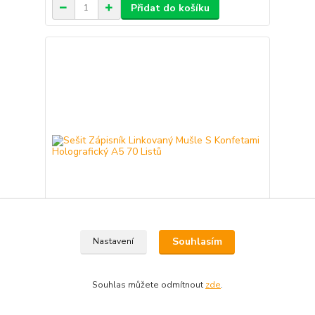
Přidat do košíku
Souhlasím
Nastavení
Sešit Zápisník Linkovaný Mušle S Konfetami
Holografický A5 70 Listů
Souhlas můžete odmítnout
zde
.
183 Kč
Skladem 203
151 Kč
bez DPH