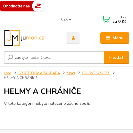
0
ks
CZK
za
0 Kč
Menu
Hledat
Úvod
SPORT, DŮM a ZAHRADA
Sport
BOJOVÉ SPORTY
HELMY A CHRÁNIČE
HELMY A CHRÁNIČE
V této kategorii nebylo nalezeno žádné zboží.