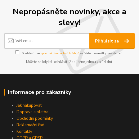
Nepropásněte novinky, akce a
slevy!
Přihlásit se
Souhlasím se
zpracováním osobních údajů
za účelem rozesílky newsletteru.
Můžete se kdykoli odhlásit. Zasíláme jednou za 14 dní.
Informace pro zákazníky
Jak nakupovat
Doprava a platba
Obchodní podmínky
Reklamační řád
Kontakty
GDPR a GPSR