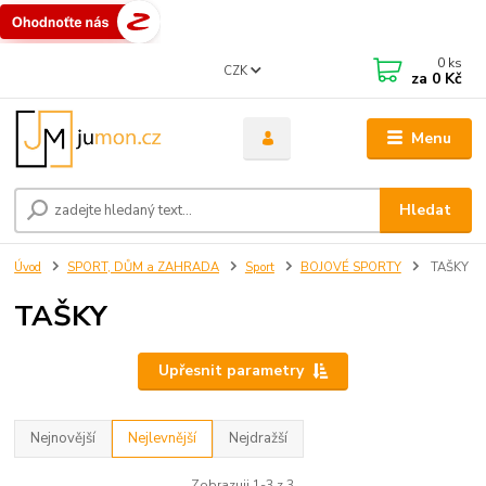
0
ks
CZK
za
0 Kč
Menu
Hledat
Úvod
SPORT, DŮM a ZAHRADA
Sport
BOJOVÉ SPORTY
TAŠKY
TAŠKY
Upřesnit parametry
Nejnovější
Nejlevnější
Nejdražší
Zobrazuji 1-3 z 3