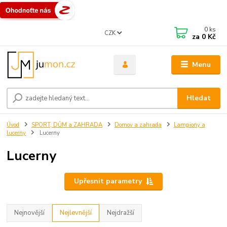
0
ks
CZK
za
0 Kč
Menu
Hledat
Úvod
SPORT, DŮM a ZAHRADA
Domov a zahrada
Lampiony a
lucerny
Lucerny
Lucerny
Upřesnit parametry
Nejnovější
Nejlevnější
Nejdražší