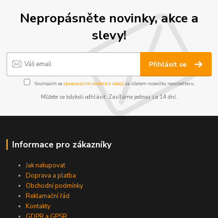
Nepropásněte novinky, akce a
slevy!
Přihlásit se
Souhlasím se
zpracováním osobních údajů
za účelem rozesílky newsletteru.
Můžete se kdykoli odhlásit. Zasíláme jednou za 14 dní.
Informace pro zákazníky
Jak nakupovat
Doprava a platba
Obchodní podmínky
Reklamační řád
Kontakty
GDPR a GPSR