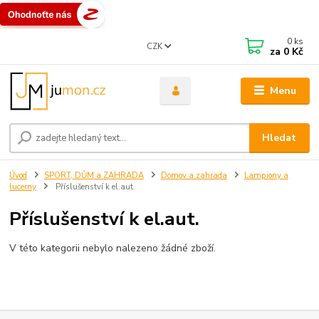
0
ks
CZK
za
0 Kč
Menu
Hledat
Úvod
SPORT, DŮM a ZAHRADA
Domov a zahrada
Lampiony a
lucerny
Příslušenství k el.aut.
Příslušenství k el.aut.
V této kategorii nebylo nalezeno žádné zboží.