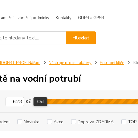
lamační a záruční podmínky
Kontakty
GDPR a GPSR
Hledat
HÖGERT PROFI Nářadí
Nástroje pro instalatéry
Potrubní klíče
Kle
tě na vodní potrubí
Kč
Od
adem
Novinka
Akce
Doprava ZDARMA
TOP 