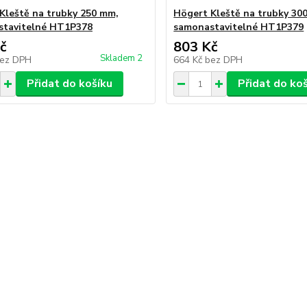
Kleště na trubky 250 mm,
Högert Kleště na trubky 30
stavitelné HT1P378
samonastavitelné HT1P379
č
803 Kč
Skladem 2
ez DPH
664 Kč
bez DPH
Přidat do košíku
Přidat do ko