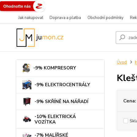
Jak nakupovat
Doprava a platba
Obchodní podmínky
Rek
Úvod
-9% KOMPRESORY
Kleš
-9% ELEKTROCENTRÁLY
Cena:
-9% SKŘÍNĚ NA NÁŘADÍ
-10% ELEKTRICKÁ
Skl
VOZÍTKA
-7% MALÍŘSKÉ