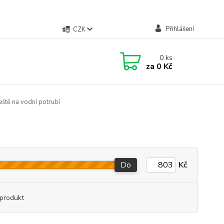
Přihlášení
CZK
0
ks
za
0 Kč
ště na vodní potrubí
Do
Kč
produkt