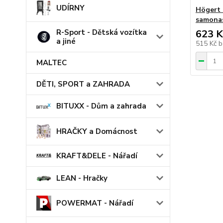
UDÍRNY
Högert 
samona
R-Sport - Dětská vozítka
623 K
a jiné
515 Kč
b
MALTEC
DĚTI, SPORT a ZAHRADA
BITUXX - Dům a zahrada
HRAČKY a Domácnost
KRAFT&DELE - Nářadí
LEAN - Hračky
POWERMAT - Nářadí