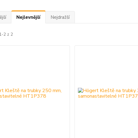
jší
Nejlevnější
Nejdražší
1-2 z 2