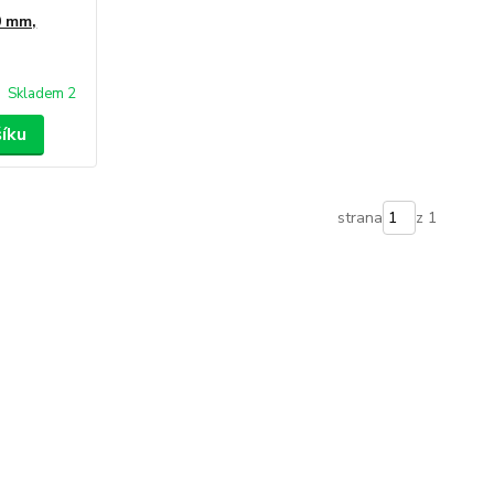
0 mm,
Skladem 2
šíku
strana
z 1