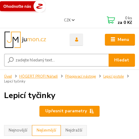
0
ks
CZK
za
0 Kč
Menu
Hledat
Úvod
HÖGERT PROFI Nářadí
Připojovací nástroje
Lepicí pistole
Lepicí tyčinky
Lepicí tyčinky
Upřesnit parametry
Nejnovější
Nejlevnější
Nejdražší