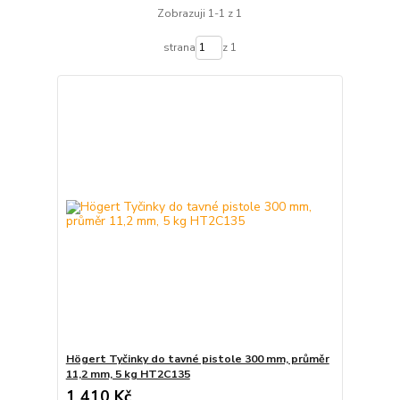
Zobrazuji 1-1 z 1
strana
z 1
Högert Tyčinky do tavné pistole 300 mm, průměr
11,2 mm, 5 kg HT2C135
1 410 Kč