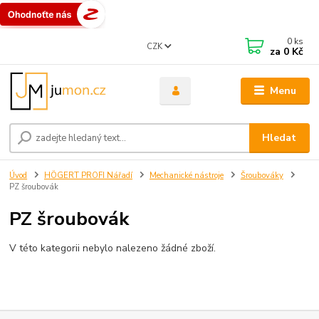
0
ks
CZK
za
0 Kč
Menu
Hledat
Úvod
HÖGERT PROFI Nářadí
Mechanické nástroje
Šroubováky
PZ šroubovák
PZ šroubovák
V této kategorii nebylo nalezeno žádné zboží.