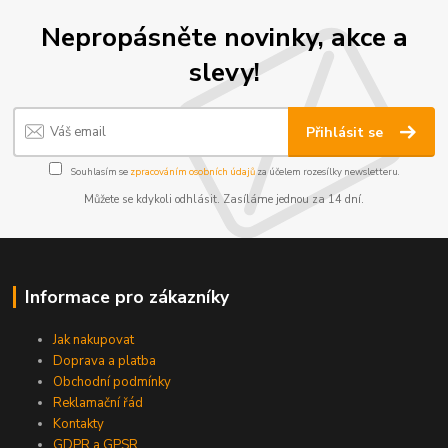
Nepropásněte novinky, akce a
slevy!
Přihlásit se
Souhlasím se
zpracováním osobních údajů
za účelem rozesílky newsletteru.
Můžete se kdykoli odhlásit. Zasíláme jednou za 14 dní.
Informace pro zákazníky
Jak nakupovat
Doprava a platba
Obchodní podmínky
Reklamační řád
Kontakty
GDPR a GPSR