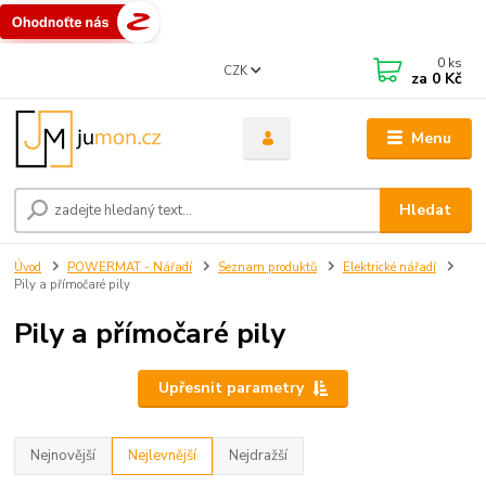
0
ks
CZK
za
0 Kč
Menu
Hledat
Úvod
POWERMAT - Nářadí
Seznam produktů
Elektrické nářadí
Pily a přímočaré pily
Pily a přímočaré pily
Upřesnit parametry
Nejnovější
Nejlevnější
Nejdražší