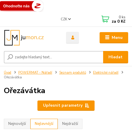
0
ks
CZK
za
0 Kč
Menu
Hledat
Úvod
POWERMAT - Nářadí
Seznam produktů
Elektrické nářadí
Ořezávátka
Ořezávátka
Upřesnit parametry
Nejnovější
Nejlevnější
Nejdražší