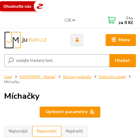
0
ks
CZK
za
0 Kč
Menu
Hledat
Úvod
POWERMAT - Nářadí
Seznam produktů
Elektrické nářadí
Míchačky
Míchačky
Upřesnit parametry
Nejnovější
Nejlevnější
Nejdražší