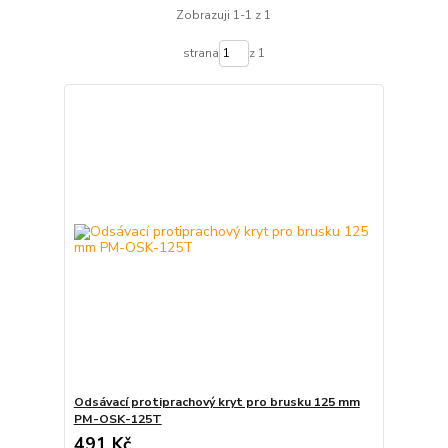
Zobrazuji 1-1 z 1
strana
z 1
Odsávací protiprachový kryt pro brusku 125 mm
PM-OSK-125T
491 Kč