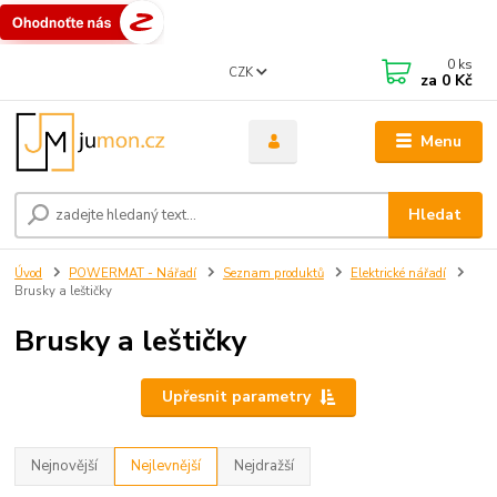
0
ks
CZK
za
0 Kč
Menu
Hledat
Úvod
POWERMAT - Nářadí
Seznam produktů
Elektrické nářadí
Brusky a leštičky
Brusky a leštičky
Upřesnit parametry
Nejnovější
Nejlevnější
Nejdražší